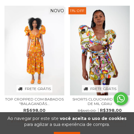
NOVO
11
%
OFF
FRETE GRÁTIS
FRETE GRÁTIS
TOP CROPPED COM BABADOS
SHORTS CLOUCHARD CALOR
"BALAGANDÃS...
DE MIL GRAU
R$698,00
R$398,00
R$449,00
Ao navegar por este site
você aceita o uso de cookies
2
x de
R$349,00
sem juros
2
x de
R$199,00
sem juros
para agilizar a sua experiência de compra.