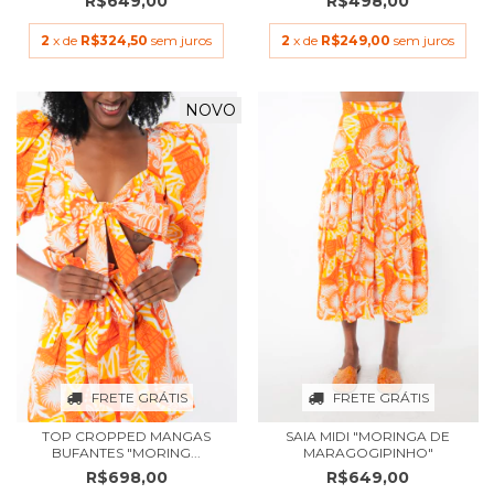
R$649,00
R$498,00
2
x de
R$324,50
sem juros
2
x de
R$249,00
sem juros
NOVO
FRETE GRÁTIS
FRETE GRÁTIS
TOP CROPPED MANGAS
SAIA MIDI "MORINGA DE
BUFANTES "MORING...
MARAGOGIPINHO"
R$698,00
R$649,00