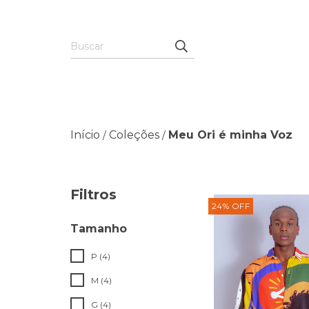
Início
Coleções
Meu Ori é minha Voz
/
/
Filtros
24
%
OFF
Tamanho
P (4)
M (4)
G (4)