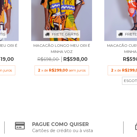
TIS
FRETE GRÁTIS
FRETE
EU ORI É
MACACÃO LONGO MEU ORI É
MACACÃO CURT
MINHA VOZ
MINHA
19,00
R$598,00
R$59
R$698,00
m juros
2
x de
R$299,00
sem juros
2
x de
R$299,
ESGO
PAGUE COMO QUISER
Cartões de crédito ou à vista