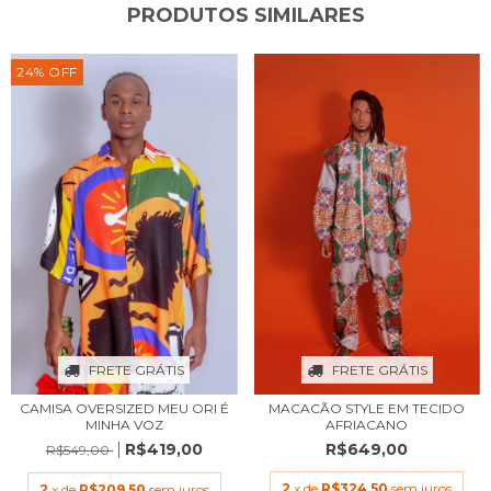
PRODUTOS SIMILARES
24
%
OFF
FRETE GRÁTIS
FRETE GRÁTIS
MACACÃO STYLE EM TECIDO
CAMISA OVERSIZED MEU ORI É
AFRIACANO
MINHA VOZ
R$649,00
R$419,00
R$549,00
2
x de
R$324,50
sem juros
2
x de
R$209,50
sem juros