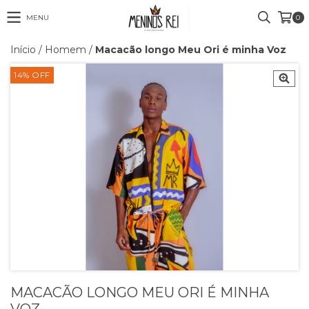
MENU
0
Início
/
Homem
/
Macacão longo Meu Ori é minha Voz
14
%
OFF
MACACÃO LONGO MEU ORI É MINHA