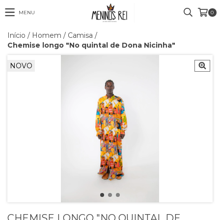
MENU
0
Início
/
Homem
/
Camisa
/
Chemise longo "No quintal de Dona Nicinha"
NOVO
CHEMISE LONGO "NO QUINTAL DE