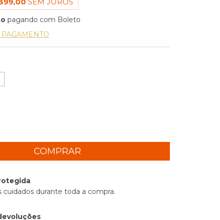
399,00
SEM JUROS
to
pagando com Boleto
E PAGAMENTO
rotegida
 cuidados durante toda a compra.
devoluções