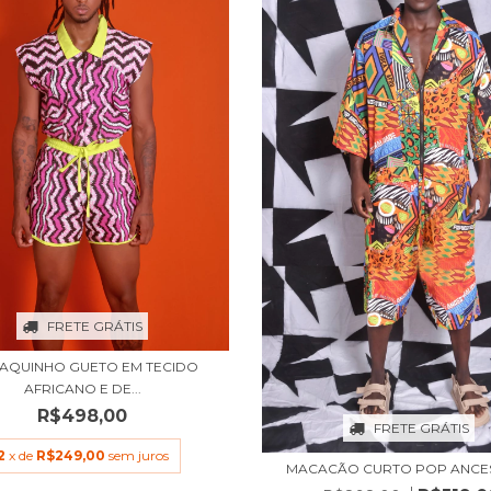
FRETE GRÁTIS
AQUINHO GUETO EM TECIDO
AFRICANO E DE...
R$498,00
FRETE GRÁTIS
2
x de
R$249,00
sem juros
MACACÃO CURTO POP ANCE