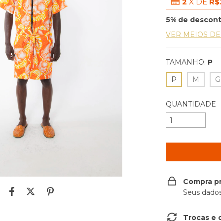
2
X DE
R$
5% de descon
VER MEIOS D
TAMANHO:
P
P
M
G
QUANTIDADE
Compra p
Seus dados
Trocas e 