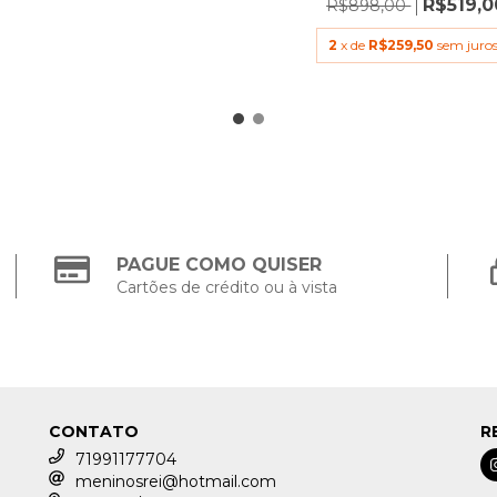
R$519,0
R$898,00
2
x de
R$259,50
sem juro
PAGUE COMO QUISER
Cartões de crédito ou à vista
CONTATO
R
71991177704
meninosrei@hotmail.com