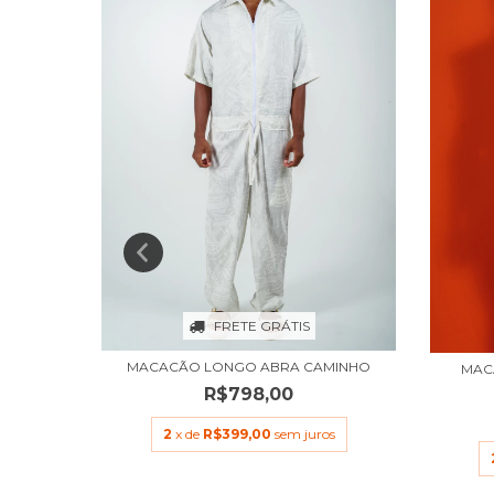
FRETE GRÁTIS
MACACÃO LONGO ABRA CAMINHO
MINHO
MAC
R$798,00
00
2
x de
R$399,00
sem juros
s