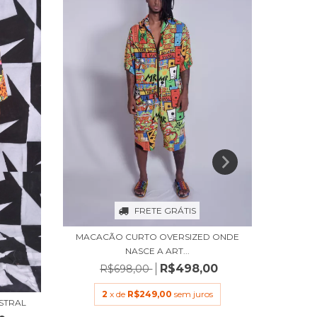
FRETE GRÁTIS
MACACÃO CURTO OVERSIZED ONDE
MACAQU
NASCE A ART...
R$498,00
R$698,00
2
x de
R$249,00
sem juros
STRAL