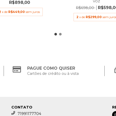
VOZ
R$898,00
R$598,0
R$698,00
2
x de
R$449,00
sem juros
2
x de
R$299,00
sem juro
PAGUE COMO QUISER
Cartões de crédito ou à vista
CONTATO
R
71991177704