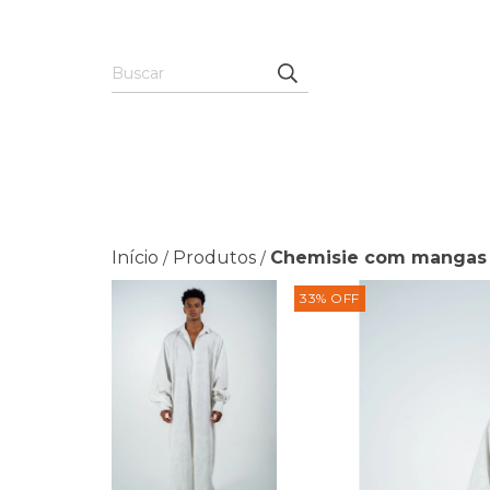
Início
Produtos
Chemisie com mangas 
/
/
33
%
OFF