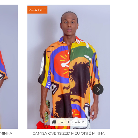
24
%
OFF
FRETE GRÁTIS
 MINHA
VESTI
CAMISA OVERSIZED MEU ORI É MINHA