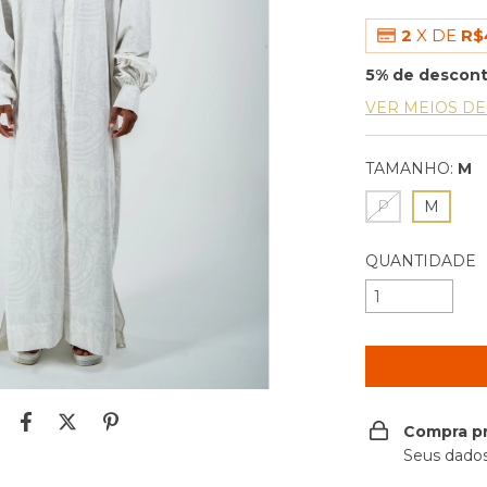
2
X DE
R$
5% de descon
VER MEIOS D
TAMANHO:
M
P
M
QUANTIDADE
Compra p
Seus dados